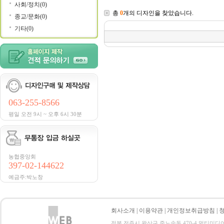
사회/정치(0)
총
0
개의 디자인을 찾았습니다.
종교/문화(0)
기타(0)
063-255-8566
평일 오전 9시 ~ 오후 6시 30분
농협중앙회
397-02-144622
예금주:박노창
회사소개
|
이용약관
|
개인정보취급방침
|
전북 전주시 완산구 중노송동 470-4 멀티미디어지원센터 