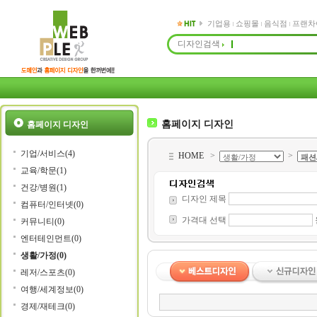
기업용
쇼핑몰
음식점
프랜차
디자인검색
홈페이지 디자인
홈페이지 디자인
기업/서비스(4)
HOME
>
>
교육/학문(1)
건강/병원(1)
디자인 제목
컴퓨터/인터넷(0)
가격대 선택
커뮤니티(0)
엔터테인먼트(0)
생활/가정(0)
레저/스포츠(0)
여행/세계정보(0)
경제/재테크(0)