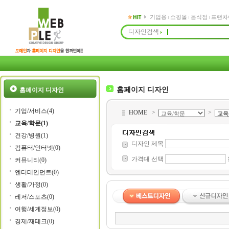
기업용
쇼핑몰
음식점
프랜차
디자인검색
홈페이지 디자인
홈페이지 디자인
기업/서비스(4)
HOME
>
>
교육/학문(1)
건강/병원(1)
디자인 제목
컴퓨터/인터넷(0)
가격대 선택
커뮤니티(0)
엔터테인먼트(0)
생활/가정(0)
레저/스포츠(0)
여행/세계정보(0)
경제/재테크(0)