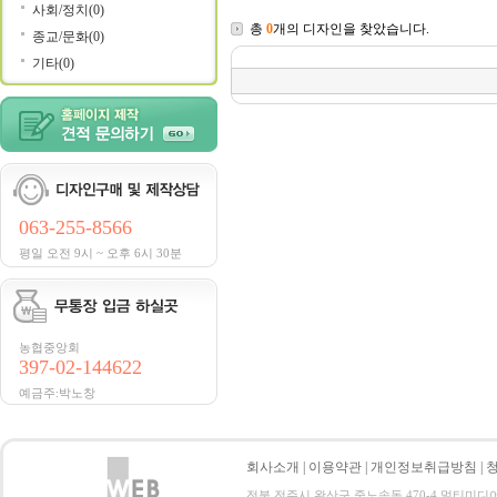
사회/정치(0)
총
0
개의 디자인을 찾았습니다.
종교/문화(0)
기타(0)
063-255-8566
평일 오전 9시 ~ 오후 6시 30분
농협중앙회
397-02-144622
예금주:박노창
회사소개
|
이용약관
|
개인정보취급방침
|
전북 전주시 완산구 중노송동 470-4 멀티미디어지원센터 