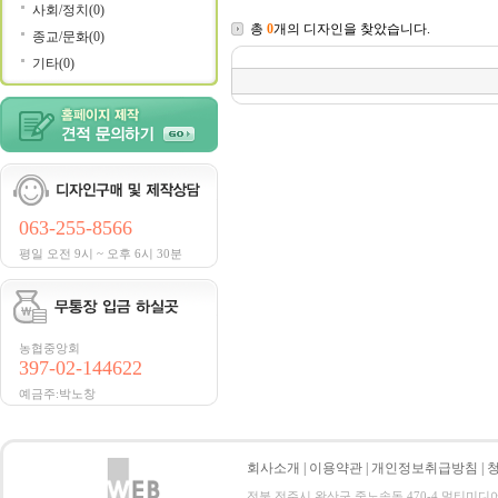
사회/정치(0)
총
0
개의 디자인을 찾았습니다.
종교/문화(0)
기타(0)
063-255-8566
평일 오전 9시 ~ 오후 6시 30분
농협중앙회
397-02-144622
예금주:박노창
회사소개
|
이용약관
|
개인정보취급방침
|
전북 전주시 완산구 중노송동 470-4 멀티미디어지원센터 