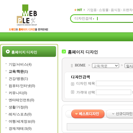
기업용
쇼핑몰
음식점
프랜차
디자인검색
홈페이지 디자인
홈페이지 디자인
기업/서비스(4)
HOME
>
>
교육/학문(1)
건강/병원(1)
디자인 제목
컴퓨터/인터넷(0)
가격대 선택
커뮤니티(0)
엔터테인먼트(0)
생활/가정(0)
레저/스포츠(0)
여행/세계정보(0)
경제/재테크(0)