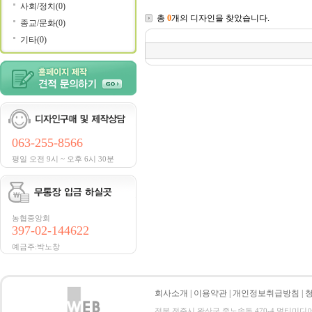
사회/정치(0)
총
0
개의 디자인을 찾았습니다.
종교/문화(0)
기타(0)
063-255-8566
평일 오전 9시 ~ 오후 6시 30분
농협중앙회
397-02-144622
예금주:박노창
회사소개
|
이용약관
|
개인정보취급방침
|
전북 전주시 완산구 중노송동 470-4 멀티미디어지원센터 