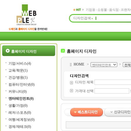
기업용
쇼핑몰
음식점
프랜차
디자인검색
홈페이지 디자인
홈페이지 디자인
기업/서비스(4)
HOME
>
>
교육/학문(1)
건강/병원(1)
디자인 제목
컴퓨터/인터넷(0)
가격대 선택
커뮤니티(0)
엔터테인먼트(0)
생활/가정(0)
레저/스포츠(0)
여행/세계정보(0)
경제/재테크(0)