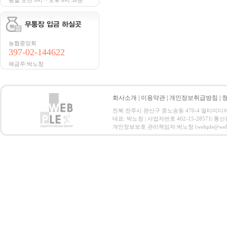
평일 오전 9시 ~ 오후 6시 30분
농협중앙회
397-02-144622
예금주:박노창
회사소개
|
이용약관
|
개인정보취급방침
|
전북 전주시 완산구 중노송동 470-4 멀티미디어지원센터 
대표: 박노창 | 사업자번호 402-15-28571| 
개인정보보호 관리책임자:박노창 (webple@webple.co.k