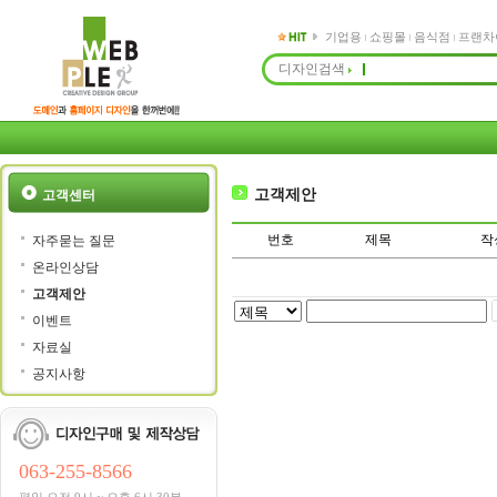
기업용
쇼핑몰
음식점
프랜차
디자인검색
고객제안
고객센터
번호
제목
작
자주묻는 질문
온라인상담
고객제안
이벤트
자료실
공지사항
063-255-8566